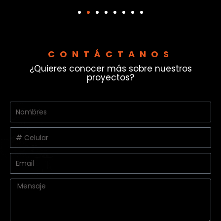
CONTÁCTANOS
¿Quieres conocer más sobre nuestros
proyectos?
Nombres
y
apellidos
Celular
Email
Message