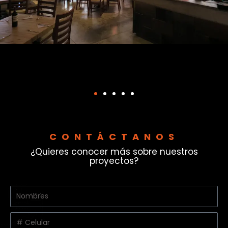
CONTÁCTANOS
¿Quieres conocer más sobre nuestros
proyectos?
Nombres
y
apellidos
Celular