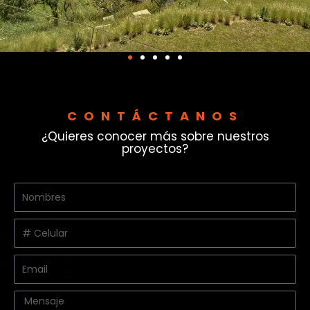
CONTÁCTANOS
¿Quieres conocer más sobre nuestros
proyectos?
Nombres
y
apellidos
Celular
Email
Message