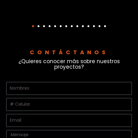
CONTÁCTANOS
¿Quieres conocer más sobre nuestros
proyectos?
Nombres
y
apellidos
Celular
Email
Message